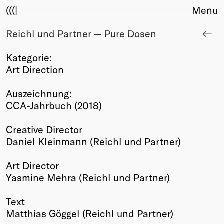
(((|
Menu
Reichl und Partner — Pure Dosen
About
Club
Kategorie:
Award
Art Direction
Sponsors
Fair Work
Auszeichnung:
TBD
CCA-Jahrbuch (2018)
Events
Creative Director
Upcoming
Daniel Kleinmann (Reichl und Partner)
Past
Art Director
Membership
Yasmine Mehra (Reichl und Partner)
Info
Members
Text
Young Creatives
Matthias Göggel (Reichl und Partner)
Friends of Creativity