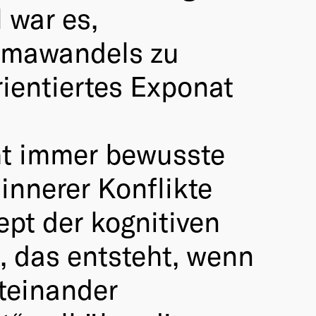
 war es,
limawandels zu
rientiertes Exponat
ht immer bewusste
nnerer Konflikte
ept der kognitiven
 das entsteht, wenn
teinander