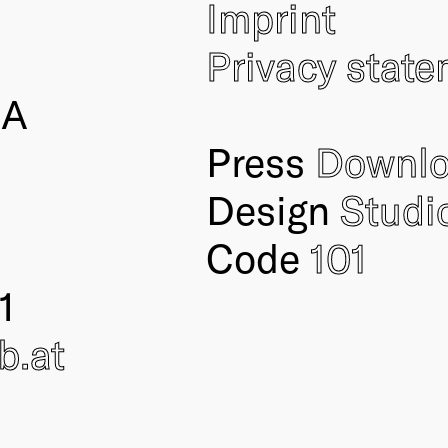
Imprint
Privacy stat
IA
Press
Downl
Design
Studi
Code
101
1
ub
.at