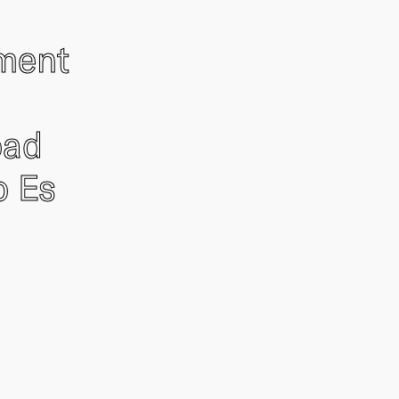
ement
oad
o Es