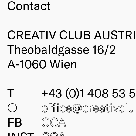
Contact
CREATIV CLUB AUSTR
Theobaldgasse 16/2
A-1060 Wien
T
+43 (0)1 408 53 5
○
office@creativcl
FB
CCA