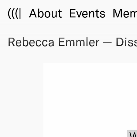
(((|
About
Events
Mem
Rebecca Emmler — Diss