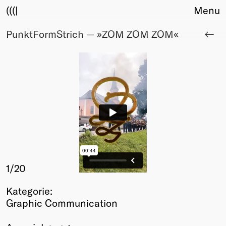
(((|
Menu
PunktFormStrich — »ZOM ZOM ZOM«
About
Club
Award
Sponsors
Fair Work
TBD
Events
Upcoming
Past
Membership
1
/20
Info
Kategorie:
Members
Graphic Communication
Young Creatives
Friends of Creativity