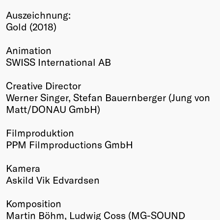
Winners
Auszeichnung:
2026
Gold (2018)
Past
Annual
Animation
SWISS International AB
Creative Director
Werner Singer, Stefan Bauernberger (Jung von
Matt/DONAU GmbH)
Filmproduktion
PPM Filmproductions GmbH
Kamera
Askild Vik Edvardsen
Komposition
Martin Böhm, Ludwig Coss (MG-SOUND