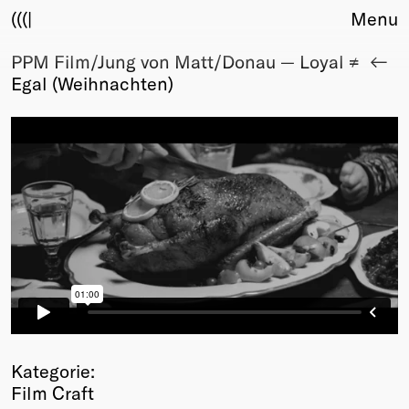
(((|
Menu
PPM Film/Jung von Matt/Donau — Loyal ≠
About
Egal (Weihnachten)
Club
Award
Sponsors
Fair Work
TBD
Events
Upcoming
Past
Membership
Info
Members
Young Creatives
Kategorie:
Friends of Creativity
Film Craft