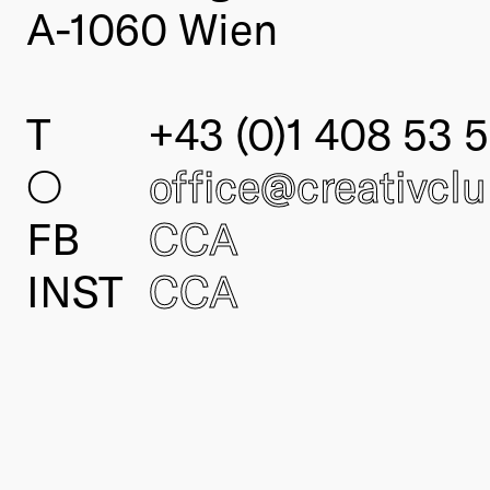
A-1060 Wien
T
+43 (0)1 408 53 5
○
office@creativcl
FB
CCA
INST
CCA