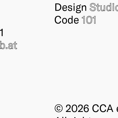
Design
Studi
Code
101
1
ub
.at
© 2026 CCA e