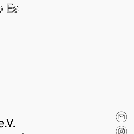
o Es
.V.