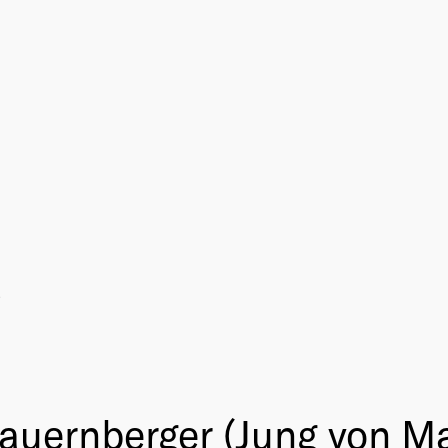
B
 Bauernberger (Jung vo