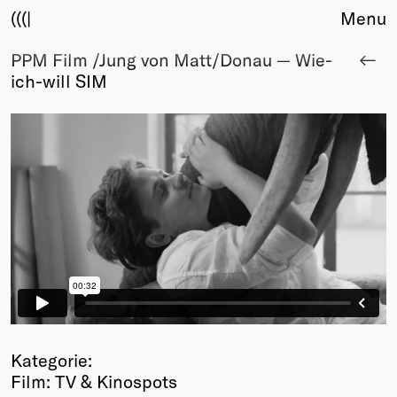
(((|
Menu
PPM Film /Jung von Matt/Donau — Wie-
About
ich-will SIM
Club
Award
Sponsors
Fair Work
TBD
Events
Upcoming
Past
Membership
Info
Members
Young Creatives
Kategorie:
Friends of Creativity
Film: TV & Kinospots