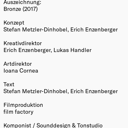
Auszeichnung:
Winners
Bronze (2017)
2026
Past
Konzept
Annual
Stefan Metzler-Dinhobel, Erich Enzenberger
Kreativdirektor
Erich Enzenberger, Lukas Handler
Artdirektor
Ioana Cornea
Text
Stefan Metzler-Dinhobel, Erich Enzenberger
Filmproduktion
film factory
Komponist / Sounddesign & Tonstudio