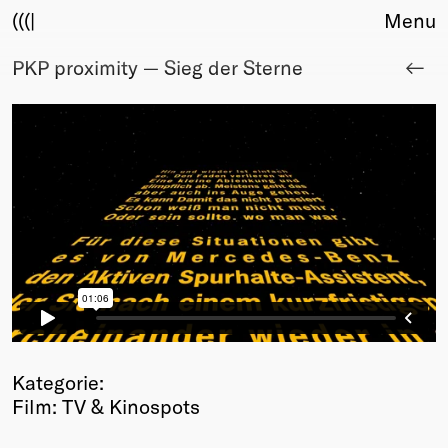
(((|
Menu
PKP proximity — Sieg der Sterne
About
Club
Award
Sponsors
Fair Work
TBD
Events
Upcoming
Past
Membership
Info
Members
Kategorie:
Young Creatives
Film: TV & Kinospots
Friends of Creativity