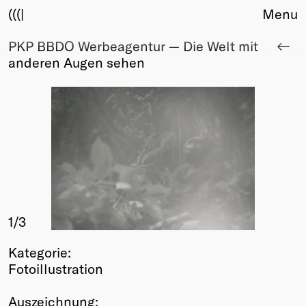
(((|
Menu
PKP BBDO Werbeagentur — Die Welt mit
About
anderen Augen sehen
Club
Award
Sponsors
Fair Work
TBD
Events
Upcoming
Past
1
/3
Membership
Info
Kategorie:
Members
Fotoillustration
Young Creatives
Friends of Creativity
Auszeichnung: