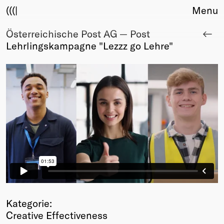
(((|
Menu
Österreichische Post AG — Post
About
Lehrlingskampagne "Lezzz go Lehre"
Club
Award
Sponsors
Fair Work
TBD
Events
Upcoming
Past
Membership
Info
Members
Young Creatives
Kategorie:
Friends of Creativity
Creative Effectiveness