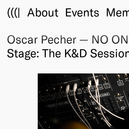
(((|
About
Events
Mem
Oscar Pecher — NO ON
Stage: The K&D Session