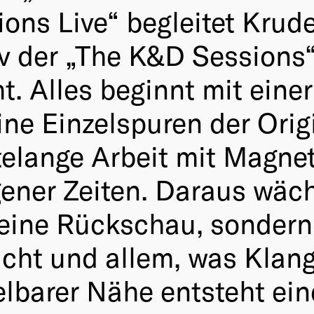
ons Live“ begleitet Krude
 der „The K&D Sessions“
t. Alles beginnt mit eine
ine Einzelspuren der Orig
atelange Arbeit mit Magne
ner Zeiten. Daraus wäch
eine Rückschau, sondern
Licht und allem, was Klan
lbarer Nähe entsteht ein