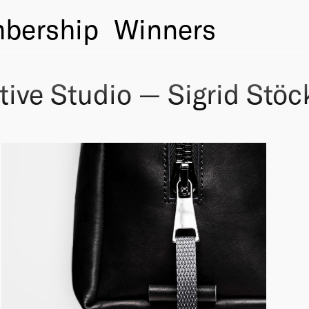
bership
Winners
ive Studio — Sigrid Stöc