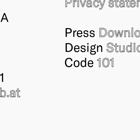
Privacy stat
IA
Press
Downl
Design
Studi
Code
101
1
ub
.at