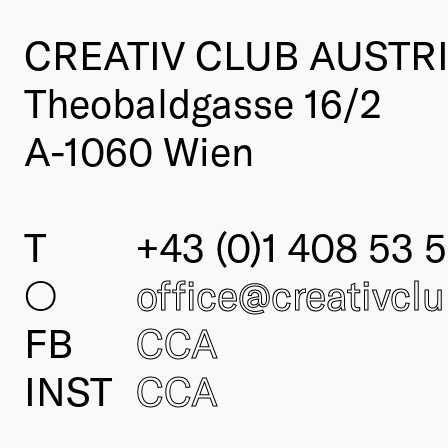
CREATIV CLUB AUSTR
Theobaldgasse 16/2
A-1060 Wien
T
+43 (0)1 408 53 5
○
office@creativcl
FB
CCA
INST
CCA