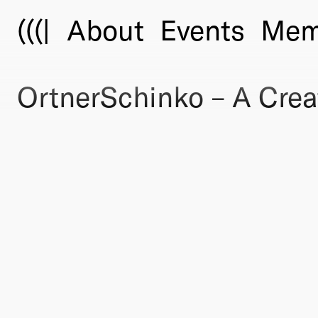
(((|
About
Events
Mem
OrtnerSchinko – A Creat