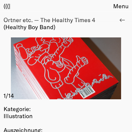
(((|
Menu
Ortner etc. — The Healthy Times 4
About
(Healthy Boy Band)
Club
Award
Sponsors
Fair Work
TBD
Events
Upcoming
Past
1
/14
Membership
Info
Kategorie:
Members
Illustration
Young Creatives
Friends of Creativity
Auszeichnung: