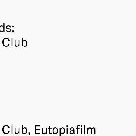
ds:
 Club
Club, Eutopiafilm