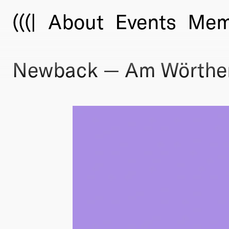
(((|
About
Events
Mem
Newback — Am Wörthe