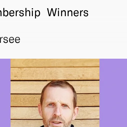
bership
Winners
rsee