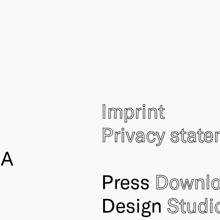
Imprint
Privacy stat
IA
Press
Downl
Design
Studi