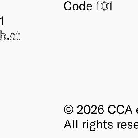
Code
101
1
ub
.at
© 2026 CCA e
All rights res