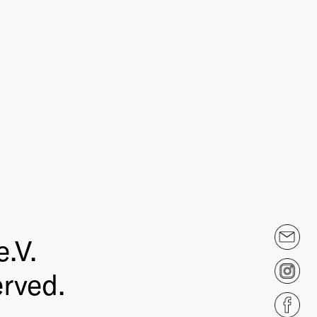
.V.
erved.