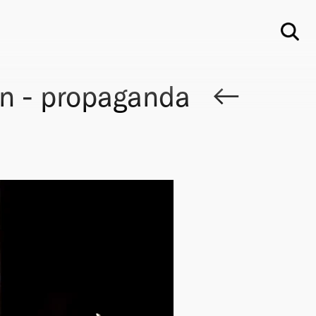
Su
on - propaganda