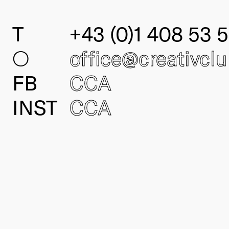
T
+43 (0)1 408 53 5
○
office@creativcl
FB
CCA
INST
CCA