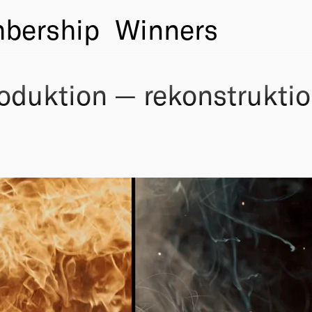
bership
Winners
oduktion — rekonstrukti