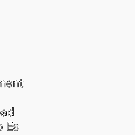
ement
oad
o Es