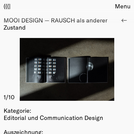
(((|
Menu
MOOI DESIGN — RAUSCH als anderer
About
Zustand
Club
Award
Sponsors
Fair Work
TBD
Events
Upcoming
Past
1
/10
Membership
Info
Kategorie:
Members
Editorial und Communication Design
Young Creatives
Friends of Creativity
Auszeichnung: