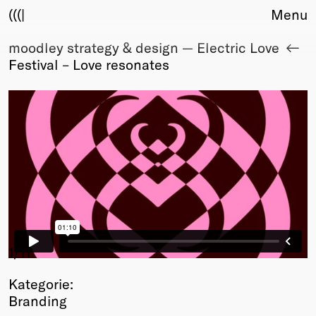
(((|
Menu
moodley strategy & design — Electric Love
About
Festival – Love resonates
Club
Award
Sponsors
Fair Work
TBD
Events
Upcoming
Past
Membership
Info
1
/11
Members
Kategorie:
Young Creatives
Branding
Friends of Creativity