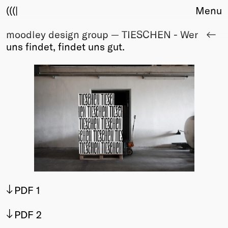
(((|
Menu
moodley design group — TIESCHEN - Wer
About
uns findet, findet uns gut.
Club
Award
Sponsors
Fair Work
TBD
Events
Upcoming
Past
Membership
Info
PDF 1
Members
Young Creatives
PDF 2
Friends of Creativity