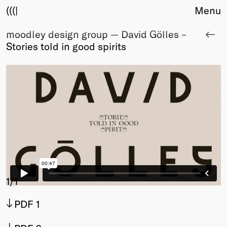
(((|
Menu
moodley design group — David Gölles –
About
Stories told in good spirits
Club
Award
Sponsors
Fair Work
TBD
Events
Upcoming
Past
Membership
Info
1
/1
Members
PDF 1
Young Creatives
Friends of Creativity