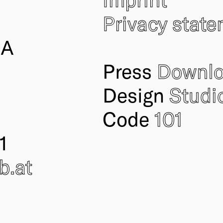
Privacy stat
IA
Press
Downl
Design
Studi
Code
101
1
ub
.at