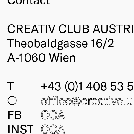
CREATIV CLUB AUSTR
Theobaldgasse 16/2
A-1060 Wien
T
+43 (0)1 408 53 5
○
office@creativcl
FB
CCA
INST
CCA