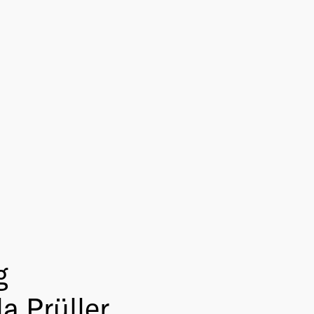
g
a Prüller