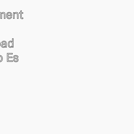
ement
oad
o Es