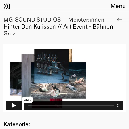
(((|
Menu
MG-SOUND STUDIOS — Meister:innen
About
Hinter Den Kulissen // Art Event - Bühnen
Club
Graz
Award
Sponsors
Fair Work
TBD
Events
Upcoming
Past
Membership
Info
Members
Young Creatives
Friends of Creativity
Kategorie: