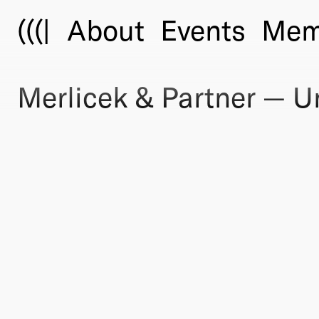
(((|
About
Events
Mem
Merlicek & Partner — U