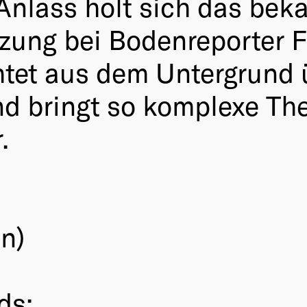
 Anlass holt sich das bek
ung bei Bodenreporter F
chtet aus dem Untergrund
nd bringt so komplexe T
.
n)
ds: