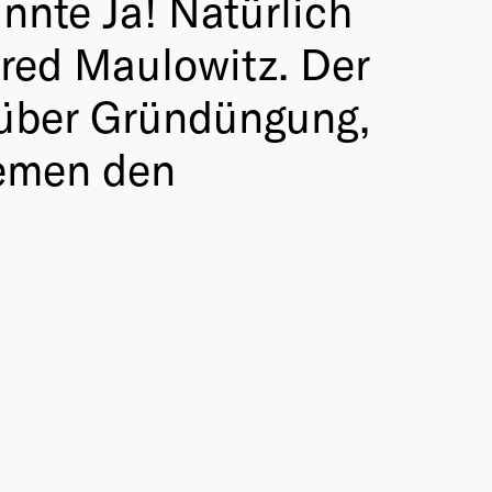
annte Ja! Natürlich
red Maulowitz. Der
 über Gründüngung,
hemen den