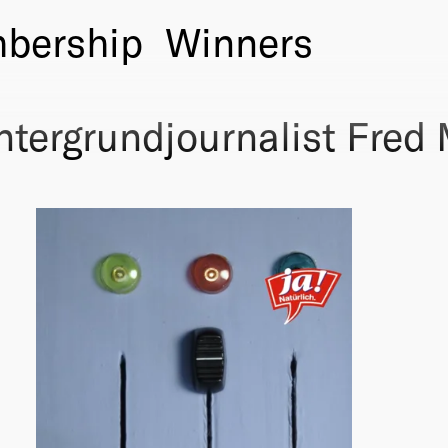
bership
Winners
ntergrundjournalist Fred 