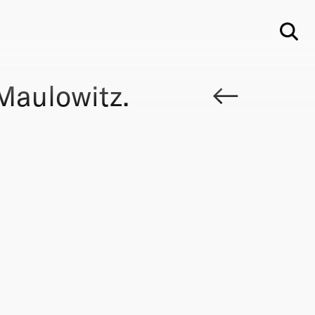
Su
Maulowitz.