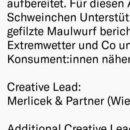
aufbereitet. Für diesen
Schweinchen Unterstütz
gefilzte Maulwurf beri
Extremwetter und Co u
Konsument:innen näher
Creative Lead:
Merlicek & Partner (Wie
Additional Creative Lea