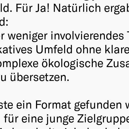
ld. Für Ja! Natürlich erga
d:
r weniger involvierendes
tives Umfeld ohne klar
komplexe ökologische Zu
zu übersetzen.
te ein Format gefunden 
für eine junge Zielgrupp