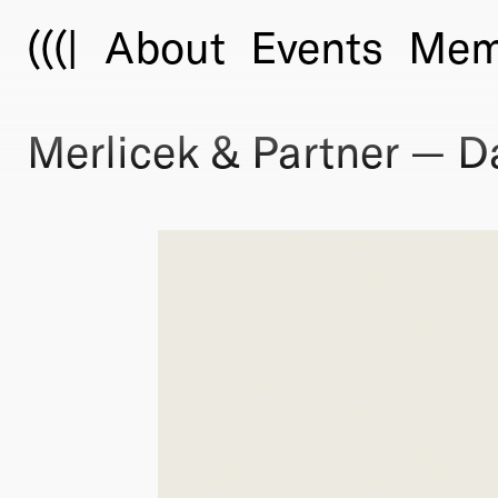
(((|
About
Events
Mem
Merlicek & Partner — D