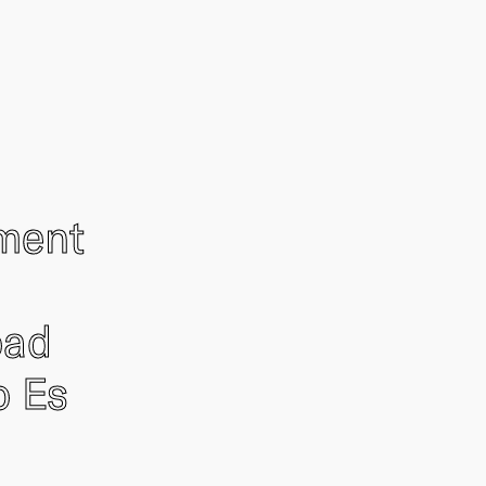
ement
oad
o Es