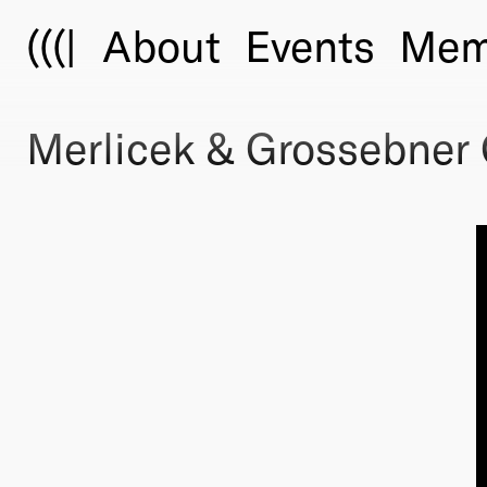
(((|
About
Events
Mem
Merlicek & Grossebner