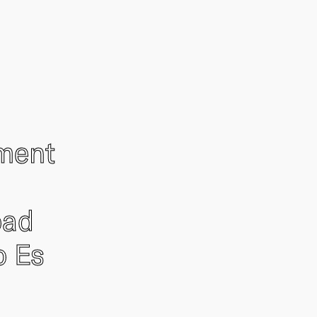
ement
oad
o Es