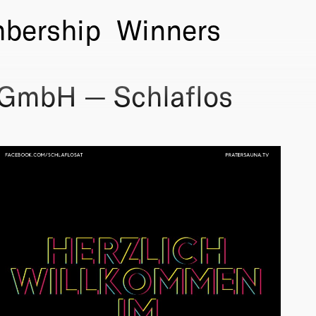
bership
Winners
 GmbH — Schlaflos