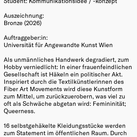
Student: Kommunikationsidee / -konzept
Winners
Auszeichnung:
2026
Bronze (2026)
Past
Annual
Auftraggeber:in:
Universität für Angewandte Kunst Wien
Als unmännliches Handwerk degradiert, zum
Hobby verniedlicht: In einer frauenfeindlichen
Gesellschaft ist Häkeln ein politischer Akt.
Inspiriert durch die Textilkünstlerinnen des
Fiber Art Movements wird diese Kunstform
zum Mittel, um zurückzuerobern, was viel zu
oft als Schwäche abgetan wird: Femininität;
Queerness.
16 selbstgehäkelte Kleidungsstücke werden
zum Statement im öffentlichen Raum. Durch