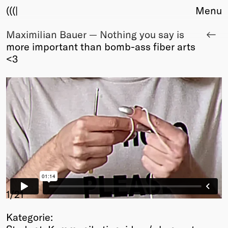
(((|
Menu
Maximilian Bauer — Nothing you say is
About
more important than bomb-ass fiber arts
Club
<3
Award
Sponsors
Fair Work
TBD
Events
Upcoming
Past
Membership
Info
Members
1
/21
Young Creatives
Kategorie:
Friends of Creativity