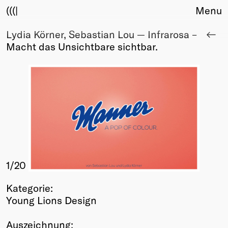
(((|
Menu
Lydia Körner, Sebastian Lou — Infrarosa –
About
Macht das Unsichtbare sichtbar.
Club
Award
Sponsors
Fair Work
TBD
Events
Upcoming
Past
1
/20
Membership
Info
Kategorie:
Members
Young Lions Design
Young Creatives
Friends of Creativity
Auszeichnung: