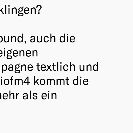
klingen?
ound, auch die
eigenen
mpagne textlich und
diofm4 kommt die
ehr als ein