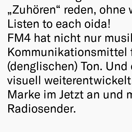
„Zuhören“ reden, ohne w
Listen to each oida!
FM4 hat nicht nur musi
Kommunikationsmittel f
(denglischen) Ton. Und
visuell weiterentwicke
Marke im Jetzt an und m
Radiosender.