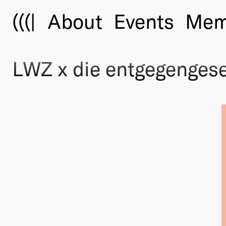
(((|
About
Events
Mem
LWZ x die entgegengese