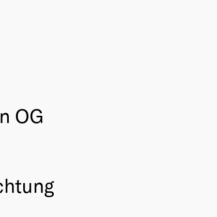
on OG
ichtung