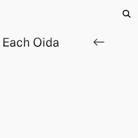
Su
o Each Oida