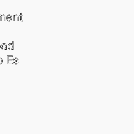
ement
oad
o Es