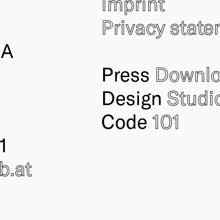
Imprint
Privacy stat
IA
Press
Downl
Design
Studi
Code
101
1
ub
.at