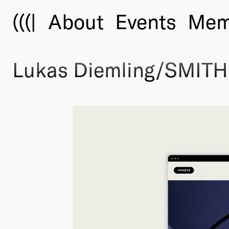
(((|
About
Events
Mem
Lukas Diemling/SMITH