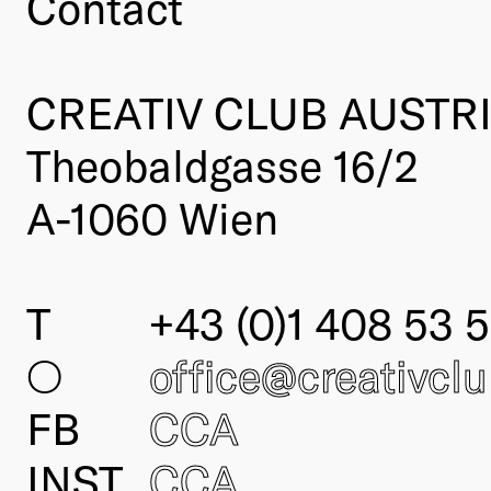
Contact
CREATIV CLUB AUSTR
Theobaldgasse 16/2
A-1060 Wien
T
+43 (0)1 408 53 5
○
office@creativcl
FB
CCA
INST
CCA