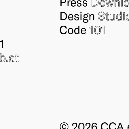
Press
Downl
Design
Studi
Code
101
1
ub
.at
© 2026 CCA e