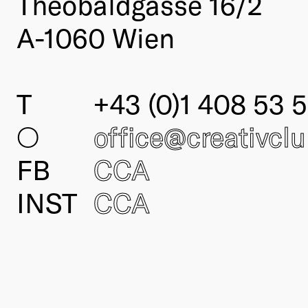
Theobaldgasse 16/2
A-1060 Wien
T
+43 (0)1 408 53 5
○
office@creativcl
FB
CCA
INST
CCA