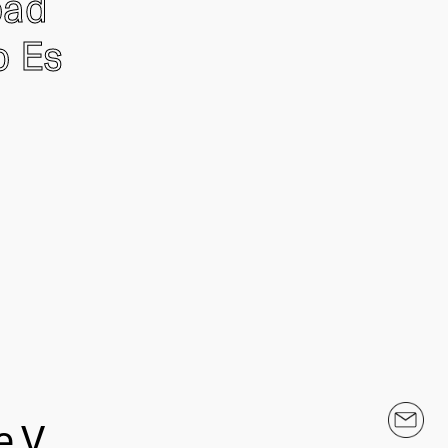
oad
o Es
.V.