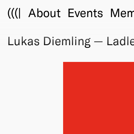
(((|
About
Events
Mem
Lukas Diemling — Ladle