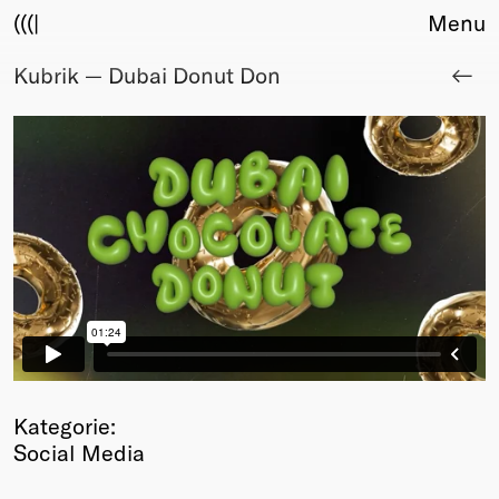
(((|
Menu
Kubrik — Dubai Donut Don
About
Club
Award
Sponsors
Fair Work
TBD
Events
Upcoming
Past
Membership
Info
Members
Kategorie:
Young Creatives
Social Media
Friends of Creativity