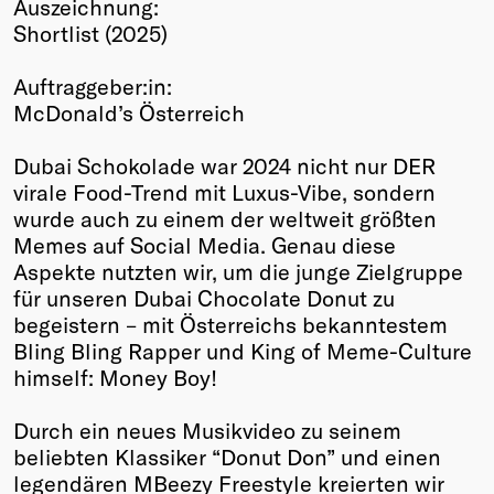
Auszeichnung:
Winners
Shortlist (2025)
2026
Past
Auftraggeber:in:
Annual
McDonald’s Österreich
Dubai Schokolade war 2024 nicht nur DER
virale Food-Trend mit Luxus-Vibe, sondern
wurde auch zu einem der weltweit größten
Memes auf Social Media. Genau diese
Aspekte nutzten wir, um die junge Zielgruppe
für unseren Dubai Chocolate Donut zu
begeistern – mit Österreichs bekanntestem
Bling Bling Rapper und King of Meme-Culture
himself: Money Boy!
Durch ein neues Musikvideo zu seinem
beliebten Klassiker “Donut Don” und einen
legendären MBeezy Freestyle kreierten wir