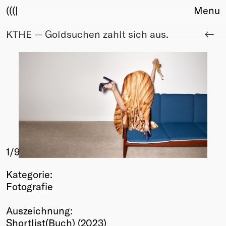
(((|
Menu
KTHE — Goldsuchen zahlt sich aus.
About
Club
Award
Sponsors
Fair Work
TBD
Events
Upcoming
Past
1
/9
Membership
Kategorie:
Info
Fotografie
Members
Young Creatives
Auszeichnung:
Friends of Creativity
Shortlist(Buch) (2023)