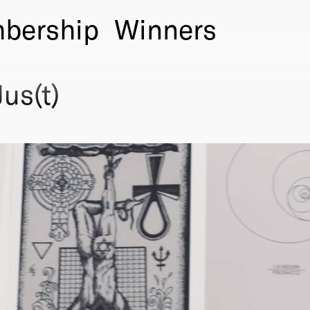
bership
Winners
us(t)