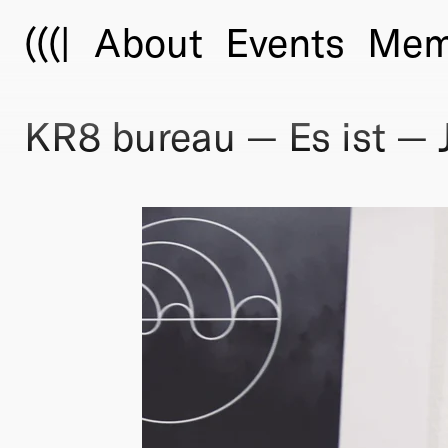
(((|
About
Events
Mem
KR8 bureau — Es ist — J