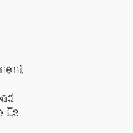
ement
oad
o Es