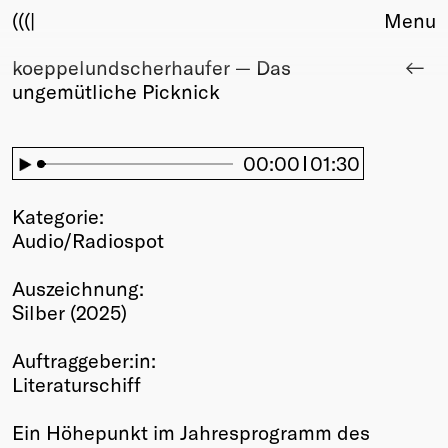
(((|
Menu
koeppelundscherhaufer — Das
About
ungemütliche Picknick
Club
Award
Sponsors
00:00
01:30
Fair Work
TBD
Kategorie:
Events
Audio/Radiospot
Upcoming
Past
Auszeichnung:
Silber (2025)
Membership
Info
Auftraggeber:in:
Members
Literaturschiff
Young Creatives
Friends of Creativity
Ein Höhepunkt im Jahresprogramm des