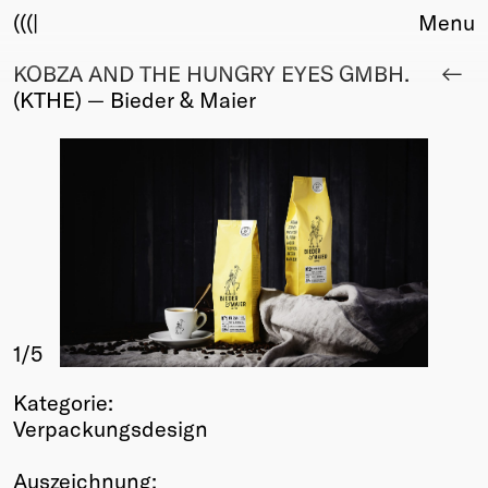
(((|
Menu
KOBZA AND THE HUNGRY EYES GMBH.
About
(KTHE) — Bieder & Maier
Club
Award
Sponsors
Fair Work
TBD
Events
Upcoming
Past
1
/5
Membership
Info
Kategorie:
Members
Verpackungsdesign
Young Creatives
Friends of Creativity
Auszeichnung: