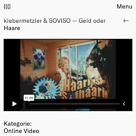
(((|
Menu
klebermetzler & SOVISO — Geld oder
About
Haare
Club
Award
Sponsors
Fair Work
TBD
Events
Upcoming
Past
Membership
Info
Members
Young Creatives
Kategorie:
Friends of Creativity
Online Video