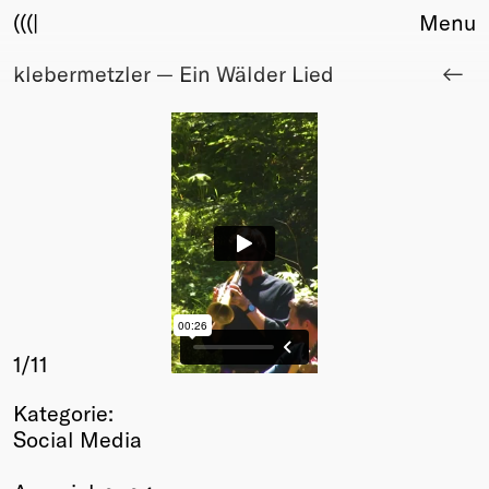
(((|
Menu
klebermetzler — Ein Wälder Lied
About
Club
Award
Sponsors
Fair Work
TBD
Events
Upcoming
Past
Membership
1
/11
Info
Kategorie:
Members
Social Media
Young Creatives
Friends of Creativity