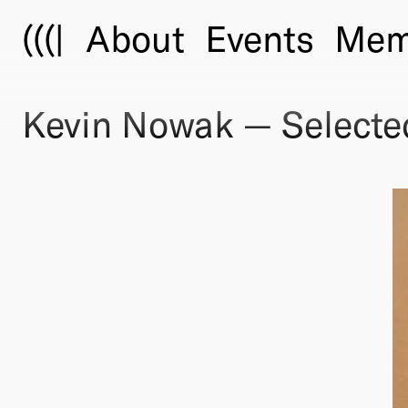
(((|
About
Events
Mem
Kevin Nowak — Selected