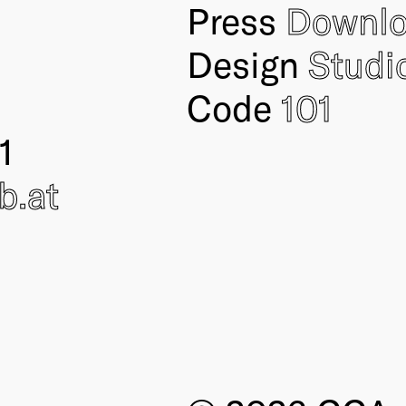
Press
Downl
Design
Studi
Code
101
1
ub
.at