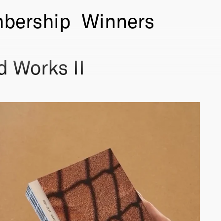
bership
Winners
 Works II