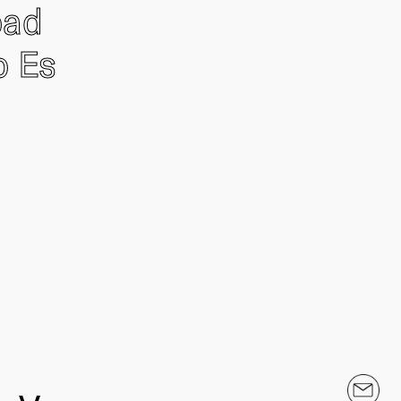
oad
o Es