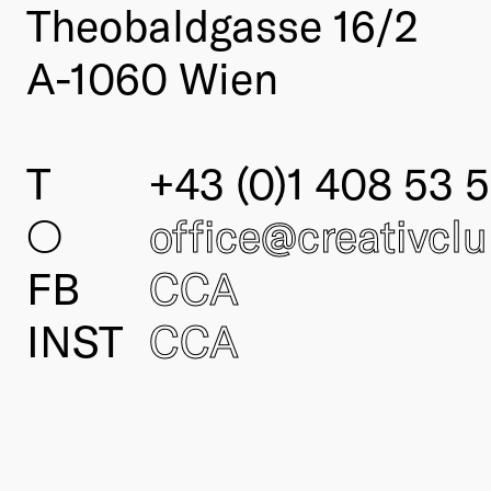
Theobaldgasse 16/2
A-1060 Wien
T
+43 (0)1 408 53 5
○
office@creativcl
FB
CCA
INST
CCA