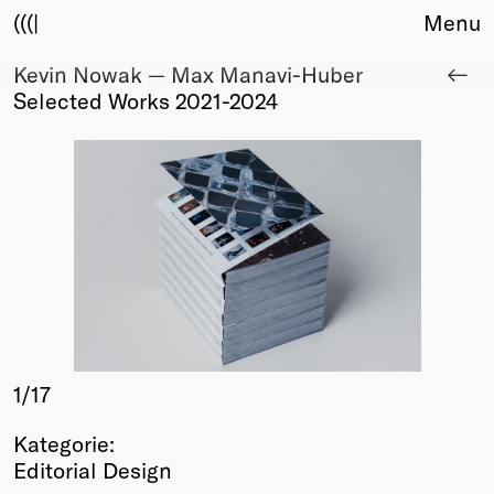
(((|
Menu
Kevin Nowak — Max Manavi-Huber
About
Selected Works 2021-2024
Club
Award
Sponsors
Fair Work
TBD
Events
Upcoming
Past
Membership
Info
1
/17
Members
Kategorie:
Young Creatives
Editorial Design
Friends of Creativity