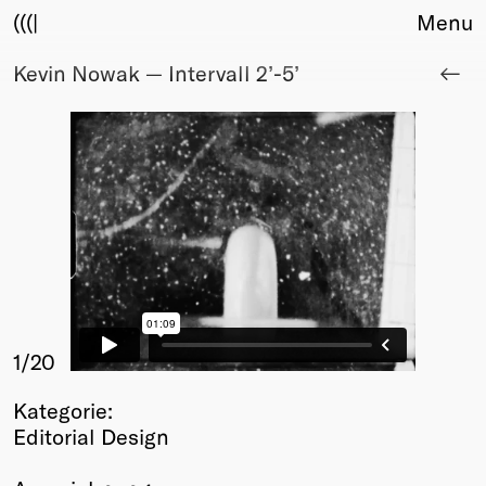
(((|
Menu
Kevin Nowak — Intervall 2’-5’
About
Club
Award
Sponsors
Fair Work
TBD
Events
Upcoming
Past
Membership
1
/20
Info
Kategorie:
Members
Editorial Design
Young Creatives
Friends of Creativity