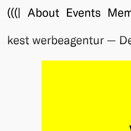
(((|
About
Events
Mem
kest werbeagentur — De