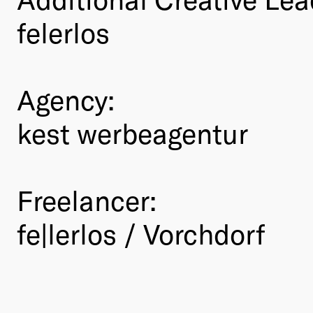
felerlos
Agency:
kest werbeagentur
Freelancer:
fe|lerlos / Vorchdorf