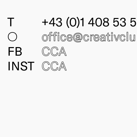
T
+43 (0)1 408 53 5
○
office@creativcl
FB
CCA
INST
CCA