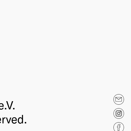
.V.
erved.