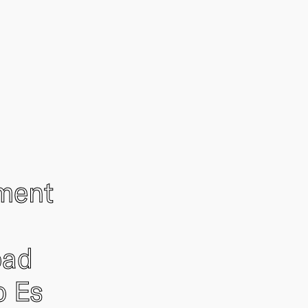
ement
oad
o Es