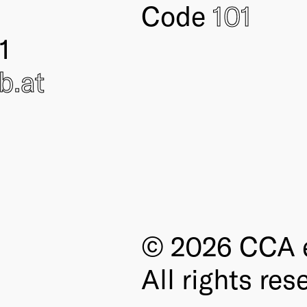
Code
101
1
ub
.at
© 2026 CCA e
All rights res