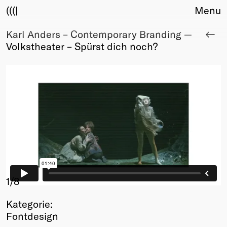
(((|
Menu
Karl Anders – Contemporary Branding —
About
Volkstheater – Spürst dich noch?
Club
Award
Sponsors
Fair Work
TBD
Events
Upcoming
Past
Membership
Info
1
/8
Members
Kategorie:
Young Creatives
Fontdesign
Friends of Creativity