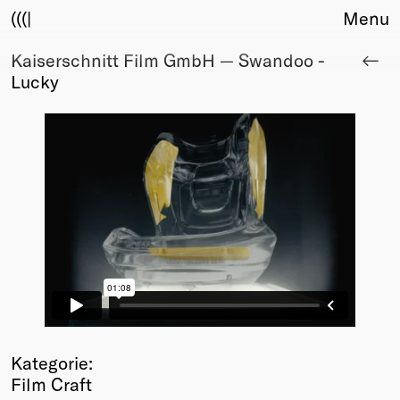
(((|
Menu
Kaiserschnitt Film GmbH — Swandoo -
About
Lucky
Club
Award
Sponsors
Fair Work
TBD
Events
Upcoming
Past
Membership
Info
Members
Young Creatives
Kategorie:
Friends of Creativity
Film Craft