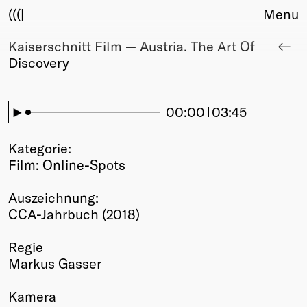
(((|
Menu
Kaiserschnitt Film — Austria. The Art Of
About
Discovery
Club
Award
Sponsors
00:00
03:45
Fair Work
TBD
Kategorie:
Events
Film: Online-Spots
Upcoming
Past
Auszeichnung:
CCA-Jahrbuch (2018)
Membership
Info
Regie
Members
Markus Gasser
Young Creatives
Friends of Creativity
Kamera