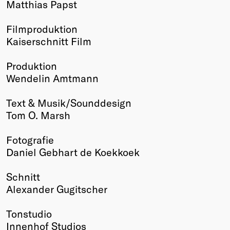
Matthias Papst
Winners
2026
Filmproduktion
Past
Kaiserschnitt Film
Annual
Produktion
Wendelin Amtmann
Text & Musik/Sounddesign
Tom O. Marsh
Fotografie
Daniel Gebhart de Koekkoek
Schnitt
Alexander Gugitscher
Tonstudio
Innenhof Studios