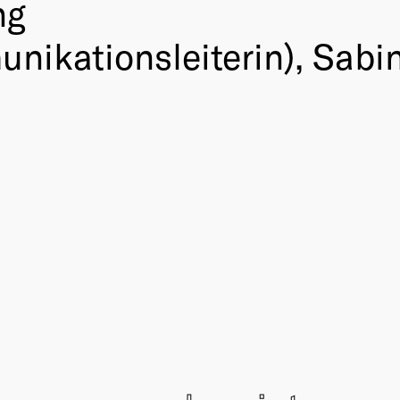
ng
ikationsleiterin), Sabin