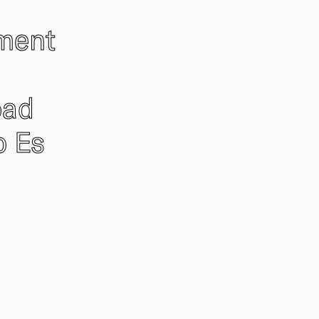
ement
oad
o Es