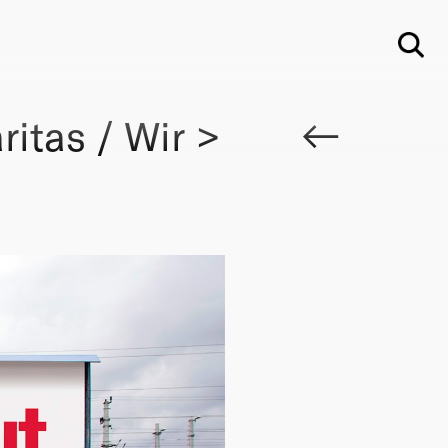
Su
itas / Wir >