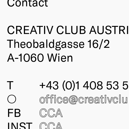
Contact
CREATIV CLUB AUSTR
Theobaldgasse 16/2
A-1060 Wien
T
+43 (0)1 408 53 5
○
office@creativcl
FB
CCA
INST
CCA