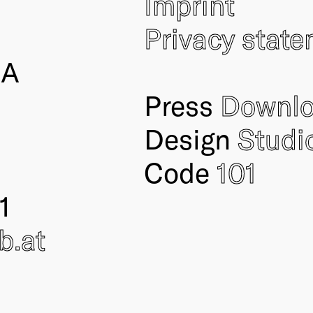
Imprint
Privacy stat
IA
Press
Downl
Design
Studi
Code
101
1
ub
.at