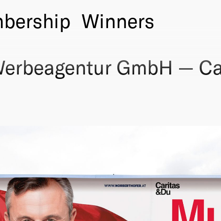
bership
Winners
erbeagentur GmbH — Car