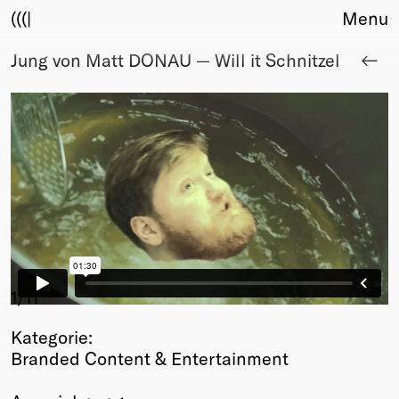
(((|
Menu
Jung von Matt DONAU — Will it Schnitzel
About
Club
Award
Sponsors
Fair Work
TBD
Events
Upcoming
Past
Membership
1
/11
Info
Kategorie:
Members
Branded Content & Entertainment
Young Creatives
Friends of Creativity