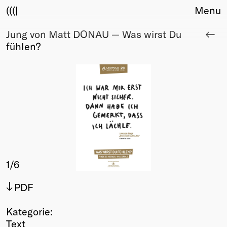
(((|
Menu
Jung von Matt DONAU — Was wirst Du
About
fühlen?
Club
Award
Sponsors
Fair Work
TBD
Events
Upcoming
Past
1
/6
Membership
Info
PDF
Members
Young Creatives
Kategorie:
Friends of Creativity
Text