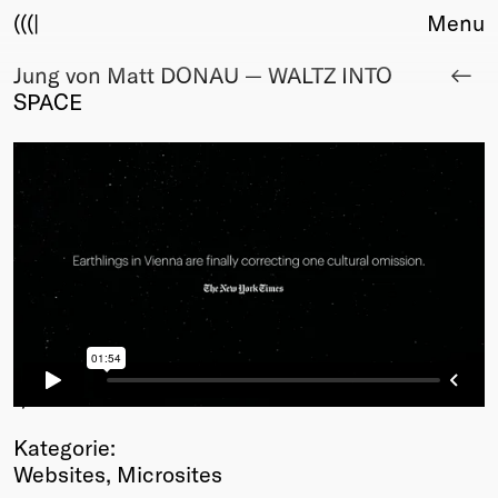
(((|
Menu
Jung von Matt DONAU — WALTZ INTO
About
SPACE
Club
Award
Sponsors
Fair Work
TBD
Events
Upcoming
Past
Membership
Info
1
/13
Members
Kategorie:
Young Creatives
Websites, Microsites
Friends of Creativity