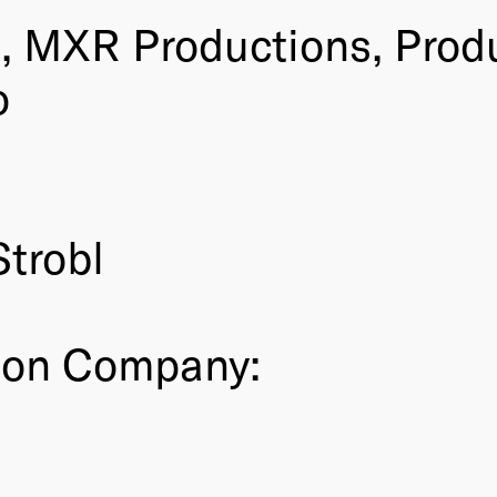
, MXR Productions, Produ
o
trobl
ion Company: