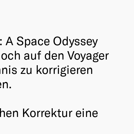
: A Space Odyssey
edoch auf den Voyager
is zu korrigieren
en.
chen Korrektur eine