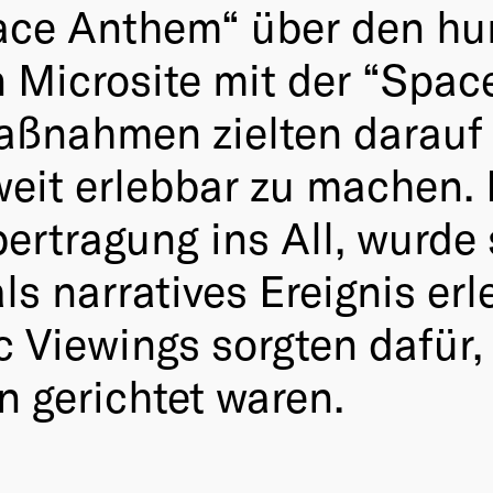
ace Anthem“ über den hu
en Microsite mit der “Spa
Maßnahmen zielten darau
weit erlebbar zu machen.
ertragung ins All, wurde 
ls narratives Ereignis erl
 Viewings sorgten dafür,
n gerichtet waren.