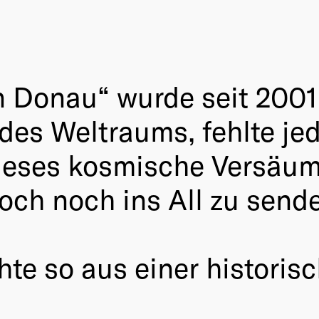
n Donau“ wurde seit 2001
 des Weltraums, fehlte j
dieses kosmische Versäumn
ch noch ins All zu send
te so aus einer historis