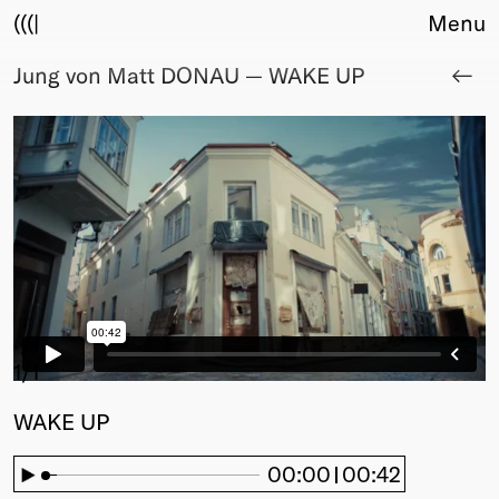
(((|
Menu
Jung von Matt DONAU — WAKE UP
About
Club
Award
Sponsors
Fair Work
TBD
Events
Upcoming
Past
Membership
1
/1
Info
WAKE UP
Members
Young Creatives
00:00
00:42
Friends of Creativity