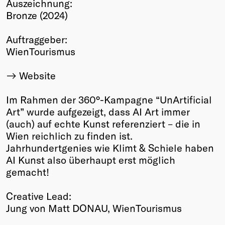
Auszeichnung:
Winners
Bronze (2024)
2026
Past
Auftraggeber:
Annual
WienTourismus
Website
Im Rahmen der 360°-Kampagne “UnArtificial
Art” wurde aufgezeigt, dass AI Art immer
(auch) auf echte Kunst referenziert – die in
Wien reichlich zu finden ist.
Jahrhundertgenies wie Klimt & Schiele haben
AI Kunst also überhaupt erst möglich
gemacht!
Creative Lead:
Jung von Matt DONAU, WienTourismus