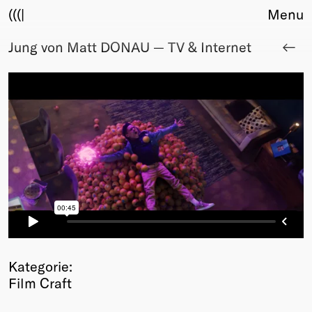
(((|
Menu
Jung von Matt DONAU — TV & Internet
About
Club
Award
Sponsors
Fair Work
TBD
Events
Upcoming
Past
Membership
Info
Members
Kategorie:
Young Creatives
Film Craft
Friends of Creativity